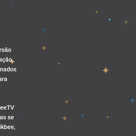
ersão
ação,
onados
ara
sBeeTV
ças se
ikbee,