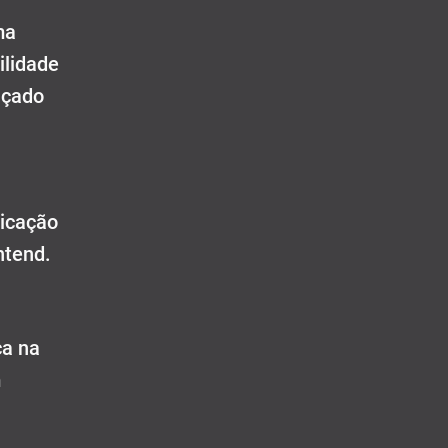
ma
ilidade
nçado
licação
ntend.
ça na
m