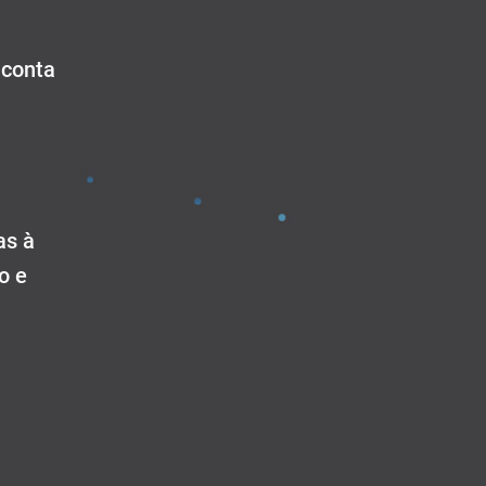
 conta
a
as à
o e